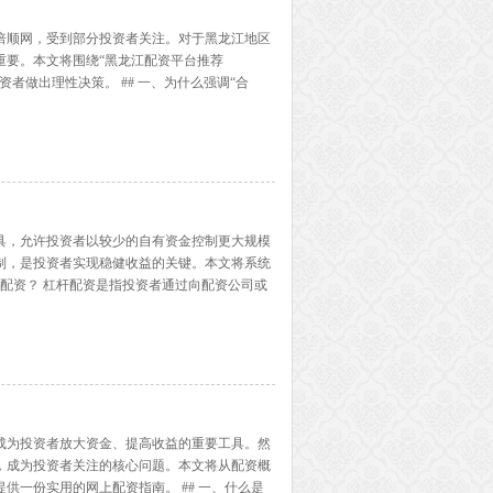
倍顺网，受到部分投资者关注。对于黑龙江地区
重要。本文将围绕“黑龙江配资平台推荐
者做出理性决策。 ## 一、为什么强调“合
营是平台生存的基础。所谓“规”，即指平台需严
...】
具，允许投资者以较少的自有资金控制更大规模
制，是投资者实现稳健收益的关键。本文将系统
杆配资？ 杠杆配资是指投资者通过向配资公司或
使用1:10的杠杆，投资者只需投入1万元保证
成为投资者放大资金、提高收益的重要工具。然
，成为投资者关注的核心问题。本文将从配资概
供一份实用的网上配资指南。 ## 一、什么是