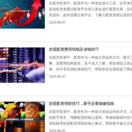
在股市投资中，配资作为一种资金放大工具，近年来
是指投资者通过配资平台借入资金进行股票交易，从
龙混杂，如何选择正规平台、了解入配资流程以及防
## 什么是正规炒股配资平台？ 正规配资平台通常
2026-08-05
银行存管、利率透明无隐藏费用、合同条款清晰...
【更
炒股配资费用明细及省钱技巧
在股市投资中，配资作为一种放大资金的方式，吸引
餐，其费用结构复杂，若不深入了解，很容易陷入高
细，并分享实用的省钱技巧，帮助您在合规前提下降低
**1. 利息费用** 这是配资最核心的成本。通常按日或
2026-08-05
1.5%-3%。例如，10万元配...
【更多...】
炒股配资理财技巧，新手必看稳健指南
在股市投资中，配资作为一种放大资金运作的方式，
的新手而言，理解配资的核心逻辑、掌握稳健操作技
系统梳理炒股配资理财的核心要点，帮助新手建立正确
炒股配资是指投资者通过配资平台，以自有资金作为
2026-08-05