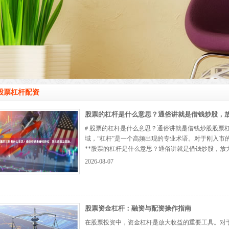
股票杠杆配资
股票的杠杆是什么意思？通俗讲就是借钱炒股，
# 股票的杠杆是什么意思？通俗讲就是借钱炒股股票
域，“杠杆”是一个高频出现的专业术语。对于刚入市
**股票的杠杆是什么意思？通俗讲就是借钱炒股，放
券商或其他金融机构借入资金，用较少的本金撬动更
2026-08-07
的收益或亏损。 ## 杠杆的核心原理：以小博...
【更多.
股票资金杠杆：融资与配资操作指南
在股票投资中，资金杠杆是放大收益的重要工具。对