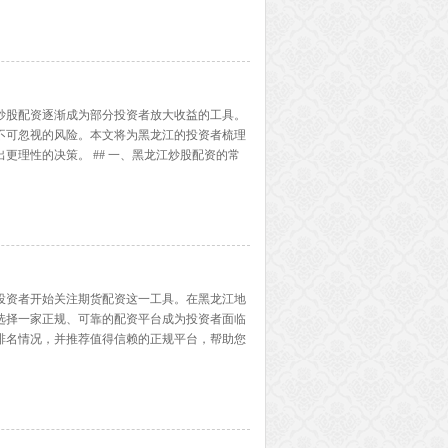
..】
炒股配资逐渐成为部分投资者放大收益的工具。
不可忽视的风险。本文将为黑龙江的投资者梳理
更理性的决策。 ## 一、黑龙江炒股配资的常
用配资资金进行短线波段操作，捕捉市场热点板块的快
投资者开始关注期货配资这一工具。在黑龙江地
选择一家正规、可靠的配资平台成为投资者面临
排名情况，并推荐值得信赖的正规平台，帮助您
黑龙江作为东北地区的重要省份，期货交易活跃度
多...】