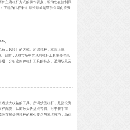
两种主流杠杆方式的操作要点，帮助您在控制风
券：正规的杠杆渠道 融资融券是证券公司向投资
者需满足以下条件：证券账户资产不低于50万
..】
平台。
也放大风险）的方式。所谓杠杆，本质上就
模。目前，A股市场中常见的杠杆工具主要包括
将逐一分析这四种杠杆工具的特点、适用场景及
融券是证券公司向投资者提供的信用交易服务。融
更多...】
资者放大收益的工具。所谓炒股杠杆，是指投资
杠杆配资，从而放大收益或亏损。对于新手而
梳理在线炒股杠杆的核心要点与避坑技巧，助你
杆的核心逻辑是“以小博大”。例如，使用2倍杠
.】