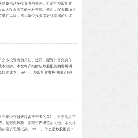
受到越来越多投资者的关注。所谓的炒股配资，
而放大投资收益的一种方式。然而，配资市场鱼
范潜在风险，成为每位投资者必须掌握的功课。
具备以下特征：持有合法金融牌照、资金由第三方
多...】
了众多投资者的关注。然而，配资并非免费午
成本陷阱。本文将详细解析炒股配资的费用明
投资成本。 ## 一、炒股配资费用明细全解析
按月计算，日息在0.1%-0.3%之间，月息约
近年来受到越来越多投资者的关注。对于刚入市
巧，是避免风险、实现资产增值的关键。本文将
的投资思维框架。 ## 一、什么是炒股配资？
保证金，借入一定比例的资金进行股票交易。例