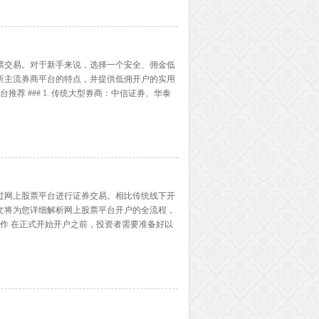
票交易。对于新手来说，选择一个安全、佣金低
析主流券商平台的特点，并提供低佣开户的实用
推荐 ### 1. 传统大型券商：中信证券、华泰
港股通、科创板等全品类交易。华泰证券的“涨
过网上股票平台进行证券交易。相比传统线下开
文将为您详细解析网上股票平台开户的全流程，
工作 在正式开始开户之前，投资者需要准备好以
，确保在有效期内。 2. **本人银行借记卡**：