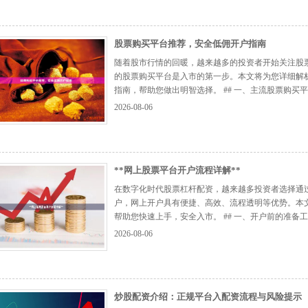
股票购买平台推荐，安全低佣开户指南
随着股市行情的回暖，越来越多的投资者开始关注股
的股票购买平台是入市的第一步。本文将为您详细解
指南，帮助您做出明智选择。 ## 一、主流股票购买平台
证券 中信证券作为行业龙头，资金安全有保障，支持
2026-08-06
乐财富通”APP体验流畅，适合追...
【更多...】
**网上股票平台开户流程详解**
在数字化时代股票杠杆配资，越来越多投资者选择通
户，网上开户具有便捷、高效、流程透明等优势。本
帮助您快速上手，安全入市。 ## 一、开户前的准备
下材料： 1. **本人有效身份证件**：二代身份证原件
2026-08-06
建议选择主流银行（如工行...
【更多...】
炒股配资介绍：正规平台入配资流程与风险提示