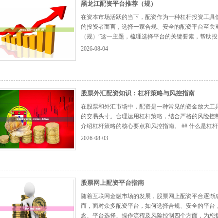
黑龙江配资平台推荐（规）
在资本市场活跃的当下，配资作为一种杠杆投资工具
的投资者而言，选择一家合规、安全的配资平台至关
（规）”这一主题，梳理选择平台的关键要素，帮助投资
规”是首要标准？ 配资行业近年来监管趋严，合规运
2026-08-04
格遵守国家金融监管政策，包括但不限于： 1. ...
【更多
股票外汇配资知识：杠杆策略与风控指南
在股票和外汇市场中，配资是一种常见的资金放大工
的交易头寸。合理运用杠杆策略，结合严格的风险控
介绍杠杆策略的核心要点和风控指南。 ## 什么是杠
金融机构借款，放大交易资金规模的操作方式。例如，
2026-08-03
金，即可操作10万元的资金。这种机制放...
【更多...】
股票网上配资平台指南
随着互联网金融市场的发展，股票网上配资平台逐渐
而，面对众多配资平台，如何选择合规、安全的平台
念、平台选择、操作流程及风险控制四个方面，为您提