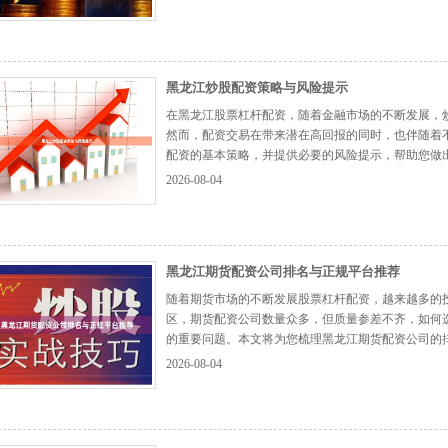
如，1万元本金配资5倍，实际可操作资金为6...
【更多.
黑龙江炒股配资策略与风险提示
在黑龙江股票杠杆配资，随着金融市场的不断发展，
然而，配资交易在带来潜在高回报的同时，也伴随着
配资的基本策略，并提供必要的风险提示，帮助您做出
见策略 ### 1. 短线波段操作 黑龙江投资者可利
2026-08-04
速波动。建议选择流动性好、波动适...
【更多...】
黑龙江期货配资公司排名与正规平台推荐
随着期货市场的不断发展股票杠杆配资，越来越多的
区，期货配资公司数量众多，但质量参差不齐，如何
的重要问题。本文将为您梳理黑龙江期货配资公司的
做出明智决策。 ## 一、黑龙江期货配资市场概况 
2026-08-04
较高。近年来，随着金融市场的开放和监管的加...
【更