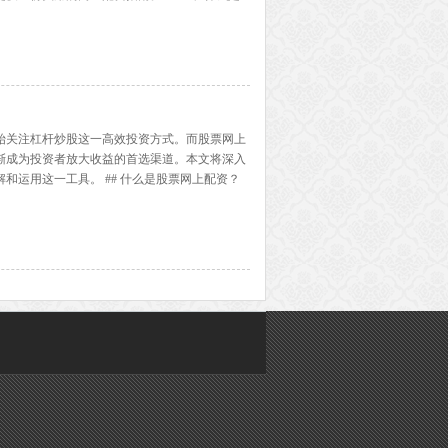
金，投资者用自有资金作为保证金，双方按约定比
多...】
始关注杠杆炒股这一高效投资方式。而股票网上
渐成为投资者放大收益的首选渠道。本文将深入
和运用这一工具。 ## 什么是股票网上配资？
资金作为保证金，向配资公司申请一定比例的资
多...】