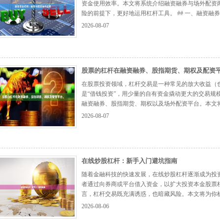
资金使用效率。本文将系统介绍融资融券与场外配资
险的前提下，更好地运用杠杆工具。 ## 一、融资融
者提供的信用交易服务，属于场内合法杠杆工具。投资
2026-08-07
元、交易经验满6个月、通过风险测评。开通...
【更多.
股票的杠杆在融资融券、股指期货、期权及配资
在股票投资领域，杠杆交易是一种常见的放大收益（
是“借钱投资”，用少量的自有资金撬动更大的交易规
融资融券、股指期货、期权以及场外配资平台。本文
风险。 ## 一、融资融券：最基础的杠杆工具 融资
2026-08-07
资是指投资者向券商借钱买入股票，融券则是向券...
【
在线炒股杠杆：新手入门避坑指南
随着金融科技的快速发展，在线炒股杠杆逐渐成为投
者通过向券商或平台借入资金，以扩大投资本金股票
言，杠杆交易既充满诱惑，也暗藏风险。本文将为你
理性入门。 ## 一、理解杠杆的本质：双刃剑效应 杠
2026-08-06
杆，你的10万元本金可操作20万元的股票。...
【更多..